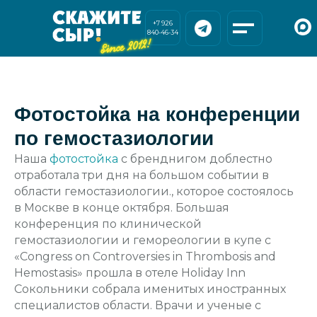
+7 926
840-46-34
Фотостойка на конференции
по гемостазиологии
Наша
фотостойка
с бренднигом доблестно
отработала три дня на большом событии в
области гемостазиологии., которое состоялось
в Москве в конце октября. Большая
конференция по клинической
гемостазиологии и гемореологии в купе с
«Congress on Controversies in Thrombosis and
Hemostasis» прошла в отеле Holiday Inn
Сокольники собрала именитых иностранных
специалистов области. Врачи и ученые с